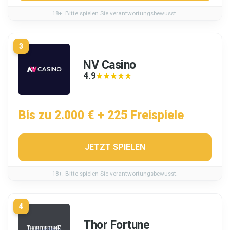
18+. Bitte spielen Sie verantwortungsbewusst.
3
NV Casino
4.9
★★★★★
★★★★★
Bis zu 2.000 € + 225 Freispiele
JETZT SPIELEN
18+. Bitte spielen Sie verantwortungsbewusst.
4
Thor Fortune