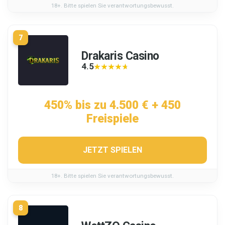
18+. Bitte spielen Sie verantwortungsbewusst.
7
Drakaris Casino
4.5
★★★★★
★★★★★
450% bis zu 4.500 € + 450
Freispiele
JETZT SPIELEN
18+. Bitte spielen Sie verantwortungsbewusst.
8