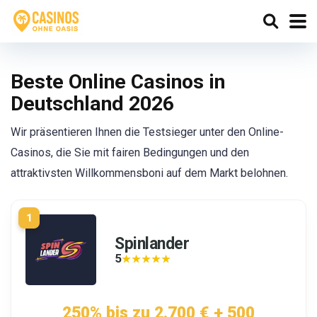
Beste Online Casinos in
Deutschland 2026
Wir präsentieren Ihnen die Testsieger unter den Online-
Casinos, die Sie mit fairen Bedingungen und den
attraktivsten Willkommensboni auf dem Markt belohnen.
1
Spinlander
5
★★★★★
★★★★★
250% bis zu 2.700 € + 500