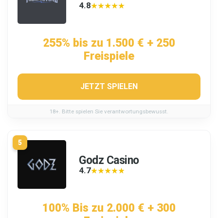
4.8
★★★★★
★★★★★
255% bis zu 1.500 € + 250
Freispiele
JETZT SPIELEN
18+. Bitte spielen Sie verantwortungsbewusst.
5
Godz Casino
4.7
★★★★★
★★★★★
100% Bis zu 2.000 € + 300