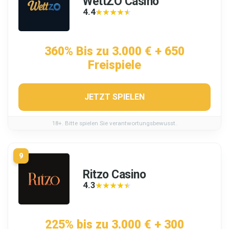
WettZO Casino
4.4
★★★★★
★★★★★
360% Bis zu 3.000 € + 650
Freispiele
JETZT SPIELEN
18+. Bitte spielen Sie verantwortungsbewusst.
9
Ritzo Casino
4.3
★★★★★
★★★★★
225% bis zu 3.000 € + 300