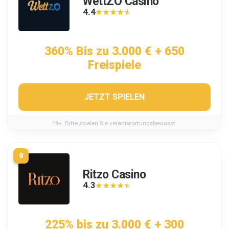
WettZO Casino
4.4
★★★★★
★★★★★
360% Bis zu 3.000 € + 650
Freispiele
JETZT SPIELEN
18+. Bitte spielen Sie verantwortungsbewusst.
9
Ritzo Casino
4.3
★★★★★
★★★★★
225% bis zu 3.000 € + 300