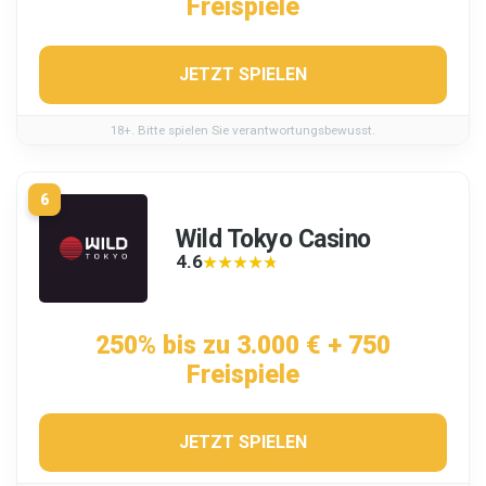
Freispiele
JETZT SPIELEN
18+. Bitte spielen Sie verantwortungsbewusst.
6
Wild Tokyo Casino
4.6
★★★★★
★★★★★
250% bis zu 3.000 € + 750
Freispiele
JETZT SPIELEN