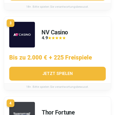
18+. Bitte spielen Sie verantwortungsbewusst.
3
NV Casino
4.9
★★★★★
★★★★★
Bis zu 2.000 € + 225 Freispiele
JETZT SPIELEN
18+. Bitte spielen Sie verantwortungsbewusst.
4
Thor Fortune