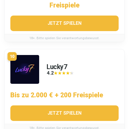
Freispiele
JETZT SPIELEN
18+. Bitte spielen Sie verantwortungsbewusst.
10
Lucky7
4.2
★★★★★
★★★★★
Bis zu 2.000 € + 200 Freispiele
JETZT SPIELEN
18+. Bitte spielen Sie verantwortungsbewusst.