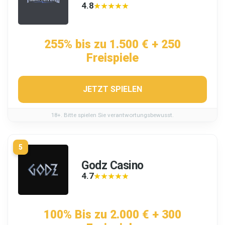
4.8
★★★★★
★★★★★
255% bis zu 1.500 € + 250
Freispiele
JETZT SPIELEN
18+. Bitte spielen Sie verantwortungsbewusst.
5
Godz Casino
4.7
★★★★★
★★★★★
100% Bis zu 2.000 € + 300