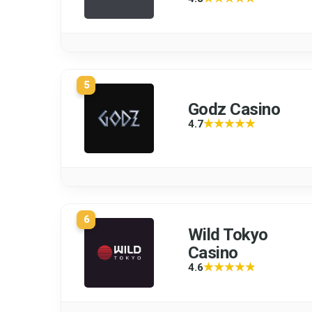
5
Godz Casino
★★★★★
★★★★★
4.7
6
Wild Tokyo
Casino
★★★★★
★★★★★
4.6