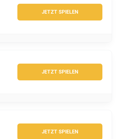
JETZT SPIELEN
JETZT SPIELEN
JETZT SPIELEN