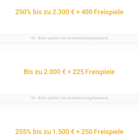
250% bis zu 2.300 € + 400 Freispiele
18+. Bitte spielen Sie verantwortungsbewusst.
Bis zu 2.000 € + 225 Freispiele
18+. Bitte spielen Sie verantwortungsbewusst.
255% bis zu 1.500 € + 250 Freispiele