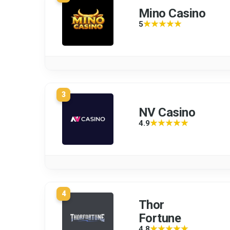
Mino Casino
★★★★★
★★★★★
5
3
NV Casino
★★★★★
★★★★★
4.9
4
Thor
Fortune
★★★★★
★★★★★
4.8