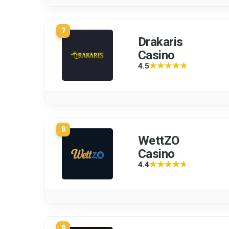
7
Drakaris
Casino
★★★★★
★★★★★
4.5
8
WettZO
Casino
★★★★★
★★★★★
4.4
9