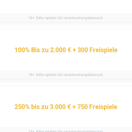
18+. Bitte spielen Sie verantwortungsbewusst.
100% Bis zu 2.000 € + 300 Freispiele
18+. Bitte spielen Sie verantwortungsbewusst.
250% bis zu 3.000 € + 750 Freispiele
18+. Bitte spielen Sie verantwortungsbewusst.