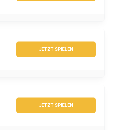
JETZT SPIELEN
JETZT SPIELEN