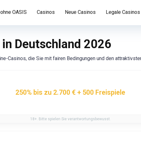
 ohne OASIS
Casinos
Neue Casinos
Legale Casinos
 in Deutschland 2026
line-Casinos, die Sie mit fairen Bedingungen und den attraktiv
250% bis zu 2.700 € + 500 Freispiele
18+. Bitte spielen Sie verantwortungsbewusst.