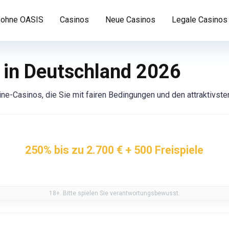
 ohne OASIS
Casinos
Neue Casinos
Legale Casinos
 in Deutschland 2026
line-Casinos, die Sie mit fairen Bedingungen und den attraktiv
250% bis zu 2.700 € + 500 Freispiele
18+. Bitte spielen Sie verantwortungsbewusst.