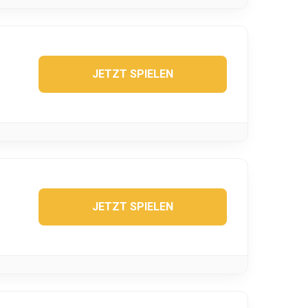
JETZT SPIELEN
JETZT SPIELEN