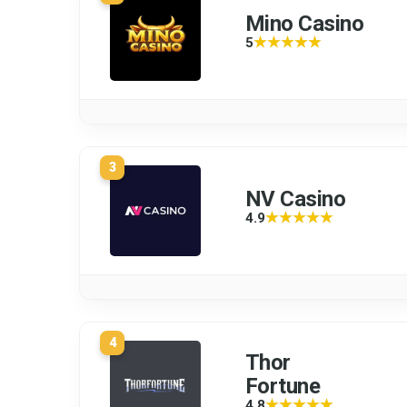
Mino Casino
★★★★★
★★★★★
5
3
NV Casino
★★★★★
★★★★★
4.9
4
Thor
Fortune
★★★★★
★★★★★
4.8