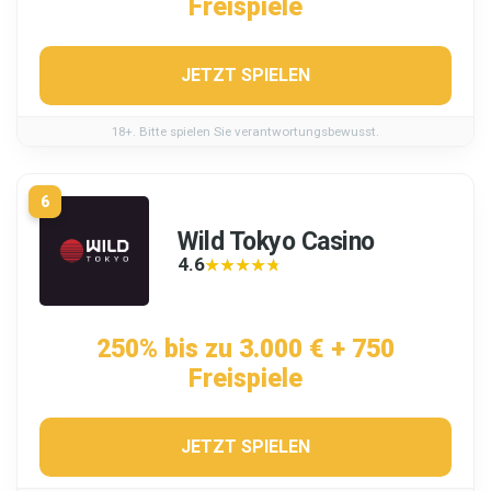
Freispiele
JETZT SPIELEN
18+. Bitte spielen Sie verantwortungsbewusst.
6
Wild Tokyo Casino
4.6
★★★★★
★★★★★
250% bis zu 3.000 € + 750
Freispiele
JETZT SPIELEN