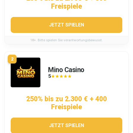
Freispiele
JETZT SPIELEN
18+. Bitte spielen Sie verantwortungsbewusst.
2
Mino Casino
5
★★★★★
★★★★★
250% bis zu 2.300 € + 400
Freispiele
JETZT SPIELEN