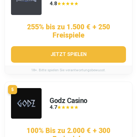
4.8
★★★★★
★★★★★
255% bis zu 1.500 € + 250
Freispiele
JETZT SPIELEN
18+. Bitte spielen Sie verantwortungsbewusst.
5
Godz Casino
4.7
★★★★★
★★★★★
100% Bis zu 2.000 € + 300